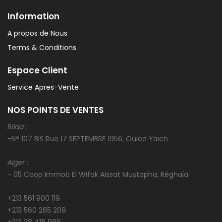
Information
A propos de Nous
Terms & Conditions
Espace Client
Service Apres-Vente
NOS POINTS DE VENTES
Blida :
-N° 107 BIS Rue 17 SEPTEMBRE 1956, Ouled Yaïch
Alger :
- 05 Coop Immob El Wifak Aissat Mustapha, Réghaïa
+213 561 900 119
+213 560 265 209