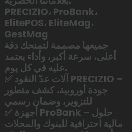
بعلاماتنا الحصرية:
PRECIZIO، ProBank،
ElitePOS، EliteMag،
GestMag
جميعها مصممة لتمنحك دقة
أعلى، سرعة أكبر، وأداء يعتمد
عليه في كل يوم.
✅ آلات عدّ النقود PRECIZIO –
جودة أوروبية، كشف متطور
للتزوير، وضمان رسمي
✅ أجهزة ProBank – حلول
مالية احترافية للبنوك والمحلات